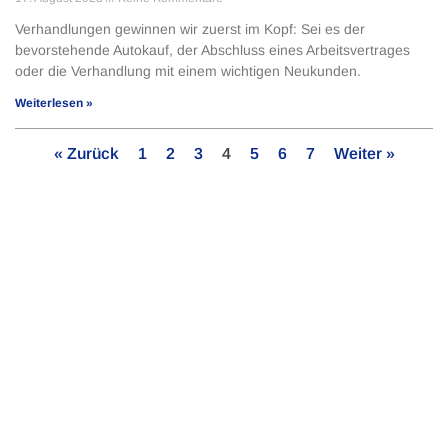
Verhandlungen gewinnen wir zuerst im Kopf: Sei es der
bevorstehende Autokauf, der Abschluss eines Arbeitsver­trages
oder die Verhandlung mit einem wichti­gen Neukunden.
Weiterlesen »
« Zurück
1
2
3
4
5
6
7
Weiter »
Bleib auf dem Laufenden!
Abonniere jetzt unseren Newsletter.