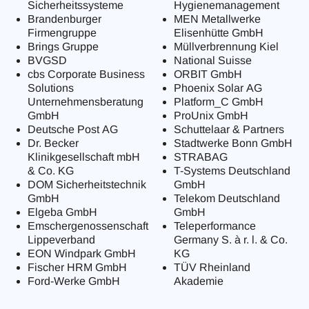
Sicherheitssysteme
Hygienemanagement
Brandenburger
MEN Metallwerke
Firmengruppe
Elisenhütte GmbH
Brings Gruppe
Müllverbrennung Kiel
BVGSD
National Suisse
cbs Corporate Business
ORBIT GmbH
Solutions
Phoenix Solar AG
Unternehmensberatung
Platform_C GmbH
GmbH
ProUnix GmbH
Deutsche Post AG
Schuttelaar & Partners
Dr. Becker
Stadtwerke Bonn GmbH
Klinikgesellschaft mbH
STRABAG
& Co. KG
T-Systems Deutschland
DOM Sicherheitstechnik
GmbH
GmbH
Telekom Deutschland
Elgeba GmbH
GmbH
Emschergenossenschaft
Teleperformance
Lippeverband
Germany S. à r. l. & Co.
EON Windpark GmbH
KG
Fischer HRM GmbH
TÜV Rheinland
Ford-Werke GmbH
Akademie