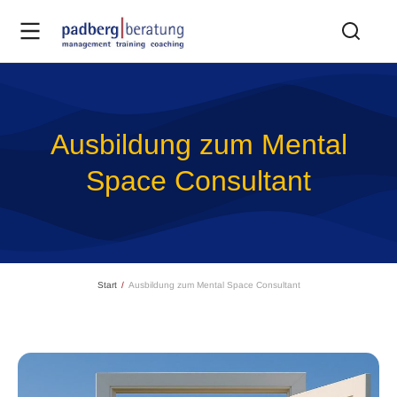
Ausbildung zum Mental
Space Consultant
Sie befinden sich hier:
Start
Ausbildung zum Mental Space Consultant