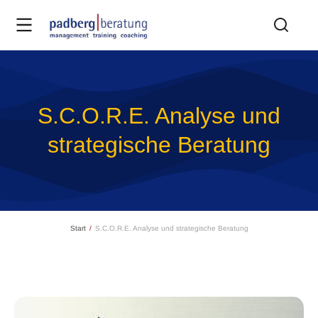
S.C.O.R.E. Analyse und
strategische Beratung
Sie befinden sich hier:
Start
S.C.O.R.E. Analyse und strategische Beratung