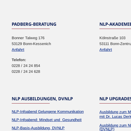
NEWSLETTER
PADBERG-BERATUNG
NLP-AKADEMI
Bonner Talweg 176
Kölnstraße 103
53129 Bonn-Kessenich
53111 Bonn-Zentr
Anfahrt
Anfahrt
Telefon:
0228 / 24 24 854
0228 / 24 24 628
NLP AUSBILDUNGEN, DVNLP
NLP UPGRADE
NLP-Infoabend Gelungene Kommunikation
Ausbildung zum M
mit Dr. Lucas Der
NLP-Infoabend: Mindset und Gesundheit
Ausbildung zum N
NLP-Basis-Ausbildung, DVNLP
(DVNLP)