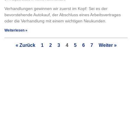
Verhandlungen gewinnen wir zuerst im Kopf: Sei es der
bevorstehende Autokauf, der Abschluss eines Arbeitsver­trages
oder die Verhandlung mit einem wichti­gen Neukunden.
Weiterlesen »
« Zurück
1
2
3
4
5
6
7
Weiter »
Bleib auf dem Laufenden!
Abonniere jetzt unseren Newsletter.