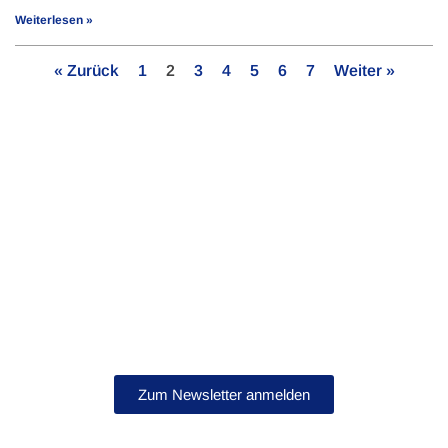
Weiterlesen »
« Zurück
1
2
3
4
5
6
7
Weiter »
Bleib auf dem Laufenden!
Abonniere jetzt unseren Newsletter.
Zum Newsletter anmelden