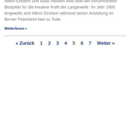
Albert Einstein und Isaac Newton sind zwei der berühmtesten
Beispiele für die kreative Kraft der Langeweile. Im Jahr 1905
langweilte sich Albert Einstein während seiner Anstellung im
Berner Patentamt fast zu Tode.
Weiterlesen »
« Zurück
1
2
3
4
5
6
7
Weiter »
Bleib auf dem Laufenden!
Abonniere jetzt unseren Newsletter.