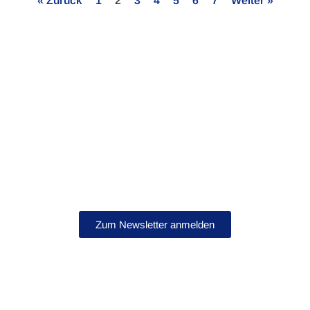
« Zurück
1
2
3
4
5
6
7
Weiter »
Bleib auf dem Laufenden!
Abonniere jetzt unseren Newsletter.
Zum Newsletter anmelden