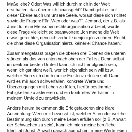
Maße lebe? Oder: Was will ich durch mich in der Welt
erschaffen, das über mich hinausgeht? Damit geht es auf
dieser Ebene auch um unsere Seele, worauf diese sich richtet
sowie die Fragen: Für „Wen oder was?“. Jemand, der z.B. als
Jurist für eine Menschenrechtsorganisation arbeitet, würde
diese Frage vielleicht so beantworten: „Ich mache die Welt
etwas gerechter, denn ich verhelfe denjenigen zu ihrem Recht,
die ohne diese Organisation hierzu keinerlei Chance haben.“
Zusammengefasst prägen die oberen drei Ebenen die unteren
stärker, als das von unten nach oben der Fall ist. Denn selbst
im denkbar besten Umfeld kann ich nicht erfolgreich sein,
wenn ich gar nicht weiß, wer ich eigentlich sein will bzw.
welcher Sinn sich durch meine Existenz erfüllen soll. Dann
wird es mir auch schwerfallen, konkrete Werte und
Überzeugungen mit Leben zu füllen, hierfür bestimmte
Fähigkeiten zu aktivieren und ein konkretes Verhalten in
meinem Umfeld zu entwickeln.
Anders herum bekommen die Erfolgsfaktoren eine klare
Ausrichtung: Wenn mir bewusst ist, welcher Sinn oder welche
Bestimmung sich durch meine Leben erfüllen soll (z.B. Anwalt
der Schwachen zu sein), kann ich mich meine berufliche
Identität (Jurist, Anwalt) danach ausrichten, meine Werte leben