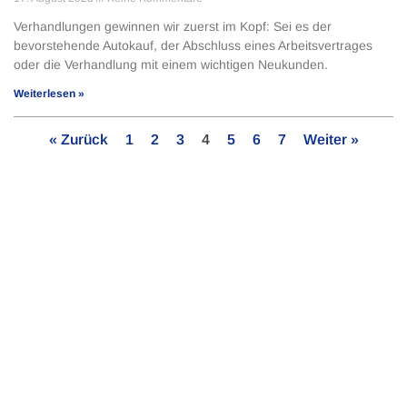
Verhandlungen gewinnen wir zuerst im Kopf: Sei es der
bevorstehende Autokauf, der Abschluss eines Arbeitsver­trages
oder die Verhandlung mit einem wichti­gen Neukunden.
Weiterlesen »
« Zurück
1
2
3
4
5
6
7
Weiter »
Bleib auf dem Laufenden!
Abonniere jetzt unseren Newsletter.