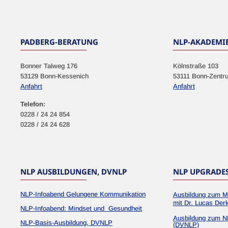
NEWSLETTER
PADBERG-BERATUNG
NLP-AKADEMI
Bonner Talweg 176
Kölnstraße 103
53129 Bonn-Kessenich
53111 Bonn-Zentr
Anfahrt
Anfahrt
Telefon:
0228 / 24 24 854
0228 / 24 24 628
NLP AUSBILDUNGEN, DVNLP
NLP UPGRADE
NLP-Infoabend Gelungene Kommunikation
Ausbildung zum M
mit Dr. Lucas Der
NLP-Infoabend: Mindset und Gesundheit
Ausbildung zum N
NLP-Basis-Ausbildung, DVNLP
(DVNLP)