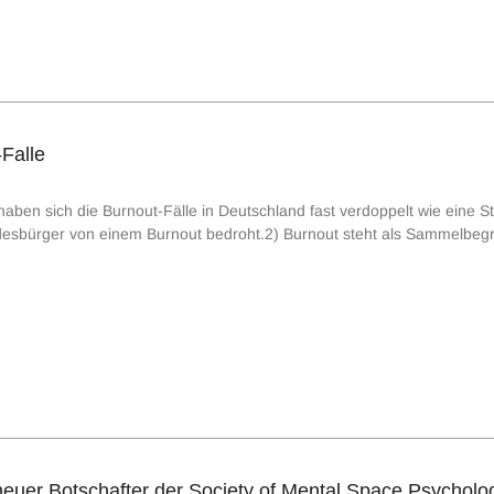
Falle
haben sich die Burnout-Fälle in Deutschland fast verdoppelt wie eine S
desbürger von einem Burnout bedroht.2) Burnout steht als Sammelbegriff 
neuer Botschafter der Society of Mental Space Psycho