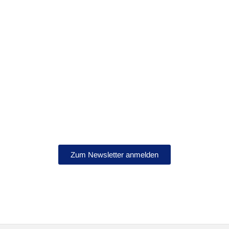
Bleib auf dem Laufenden!
Abonniere jetzt unseren Newsletter.
Zum Newsletter anmelden