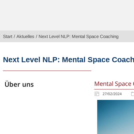
Sie befinden sich hier:
Start
Aktuelles
Next Level NLP: Mental Space Coaching
Next Level NLP: Mental Space Coac
Über uns
Mental Space
27/02/2024