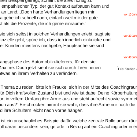
n Beispiel gefragt, scheint sie alles richtig zu
n empathischer Typ, der gut Kontakt aufbauen kann und
ge an Land. „Doch harte Verhandlungen liegen mir
a gebe ich schnell nach, einfach weil mir der gute
st als die Prozente, die ich gerne einräume.“
sie sich selbst in solchen Verhandlungen erlebt, sagt sie
zielle geht, spüre ich, dass ich innerlich einknicke und
er Kunden meistens nachgebe, Hauptsache sie sind
fangsphase des Automobilzulieferers, für den sie
Maxime. Doch jetzt sieht sie sich durch ihren neuen
Die Stufen
twas an ihrem Verhalten zu verändern.
r Thema zu reden, bitte ich Frauke, sich in der Mitte des Coachingra
r Dich kraftvollen Zustand bist und wie ist dabei Deine Körperhaltung
twort in vollem Umfang ihre Arme aus und steht aufrecht sowie symmet
ion aus?“ Erschrocken nimmt sie wahr, dass ihre Arme nur noch die 
d ihre Schultern leicht nach vorne hängen.
ist ein anschauliches Beispiel dafür, welche zentrale Rolle unser räum
oll daran besonders sein, gerade in Bezug auf ein Coaching oder in e