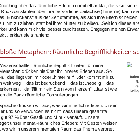
Coaching über das räumliche Erleben unmittelbar klar, dass sie sich
ückwärtslaufen über ihre persönliche Zeitachse (Timeline) kann sie
s „Einknickens“ aus der Zeit stammte, als sich ihre Eltern scheiden 
u ihm zu ziehen, statt bei ihrer Mutter zu bleiben. „Seit ich dieses al
rker und kann mich viel besser durchsetzen. Entgegen meinen Erwar
kt“, erklärt sie strahlend.
 bloße Metaphern: Räumliche Begrifflichkeiten sp
Wissenschaftler räumliche Begrifflichkeiten für reine
Menschen drücken hierüber ihr inneres Erleben aus. So
, „das liegt vor“ mir oder „hinter mir“, „der kommt mir zu
Inti
R
h weit weg“, „das ist bedrückend“, „das ist „nebelig“, „das
ve
 erkennen“, „da fällt mir ein Stein vom Herzen“, „das ist wie
Kolle
rch die Bank räumliche Formulierungen.
sprache drücken wir aus, was wir innerlich erleben. Unser
mer und so verwundert es nicht, dass unsere gesamte
gut 97 % über Gestik und Mimik verläuft. Unsere
egelt unser mental-räumliches Erleben: Mit Gesten weisen
in, wo wir in unserem mentalen Raum das Thema verortet