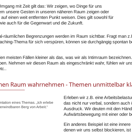
mgang mit Zeit gilt das: Wir zeigen, wo Dinge für uns
n dem unsere Gesten in unseren näheren Raum zeigen oder
 auf einen weit entfernten Punkt weisen. Dies gilt sowohl für
wie auch für die Gegenwart und die Zukunft.
l-räumlichen Begrenzungen werden im Raum sichtbar. Fragt man z.
aching-Thema für sich verspüren, können sie durchgängig spontan be
 den meisten Fällen kleiner als das, was wir als Intimraum bezeichne
oben. Nehmen wir diesen Raum als eingeschränkt wahr, fühlen wir uns u
tc..
chen Raum wahrnehmen - Themen unmittelbar kl
Erleben wir z.B. eine Arbeitsbelastu
tation eines Themas. „Ich erlebe
das nicht nur verbal, sondern auc
erwindbaren Berg von Arbeit.“
Ausdruck. Wir deuten mit den Händ
Aufwärtsbewegung mit einer oder 
Ein anderes Beispiel ist eine innere
denen wir uns selbst blockieren, is