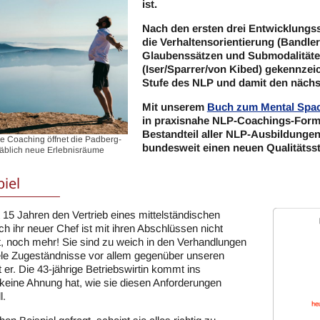
ist.
Nach den ersten drei Entwicklungss
die Verhaltensorientierung (Bandler/
Glaubenssätzen und Submodalitäten
(Iser/Sparrer/von Kibed) gekennzeic
Stufe des NLP und damit den nächs
Mit unserem
Buch zum Mental Spa
in praxisnahe NLP-Coachings-Forma
Bestandteil aller NLP-Ausbildunge
e Coaching öffnet die Padberg-
bundesweit einen neuen Qualitätss
äblich neue Erlebnisräume
piel
it 15 Jahren den Vertrieb eines mittelständischen
 ihr neuer Chef ist mit ihren Abschlüssen nicht
t, noch mehr! Sie sind zu weich in den Verhandlungen
le Zugeständnisse vor allem gegenüber unseren
 er. Die 43-jährige Betriebswirtin kommt ins
 keine Ahnung hat, wie sie diesen Anforderungen
l.