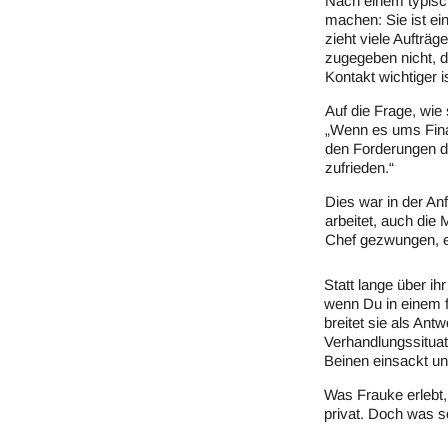
Nach einem typische
machen: Sie ist ei
zieht viele Aufträ
zugegeben nicht, d
Kontakt wichtiger i
Auf die Frage, wie 
„Wenn es ums Finan
den Forderungen d
zufrieden.“
Dies war in der An
arbeitet, auch die 
Chef gezwungen, e
Statt lange über ih
wenn Du in einem fü
breitet sie als An
Verhandlungssituat
Beinen einsackt un
Was Frauke erlebt, 
privat. Doch was s