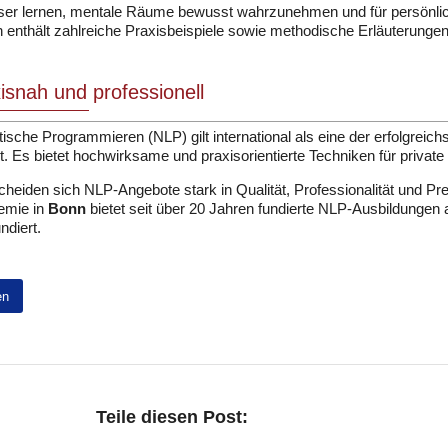
ser lernen, mentale Räume bewusst wahrzunehmen und für persönli
enthält zahlreiche Praxisbeispiele sowie methodische Erläuterung
xisnah und professionell
ische Programmieren (NLP) gilt international als eine der erfolgreic
. Es bietet hochwirksame und praxisorientierte Techniken für privat
scheiden sich NLP-Angebote stark in Qualität, Professionalität und Pr
emie in
Bonn
bietet seit über 20 Jahren fundierte NLP-Ausbildungen a
ndiert.
en
Teile diesen Post: