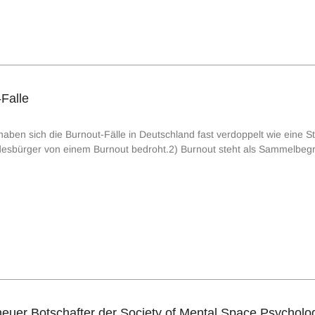
Falle
haben sich die Burnout-Fälle in Deutschland fast verdoppelt wie eine S
desbürger von einem Burnout bedroht.2) Burnout steht als Sammelbegriff 
neuer Botschafter der Society of Mental Space Psycho