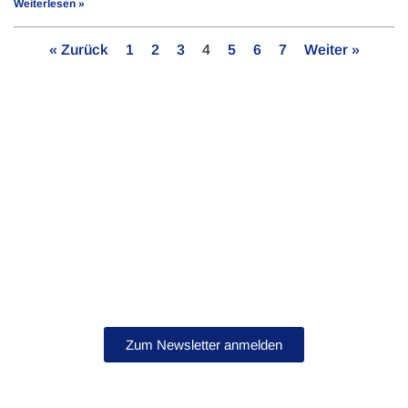
Weiterlesen »
« Zurück
1
2
3
4
5
6
7
Weiter »
Bleib auf dem Laufenden!
Abonniere jetzt unseren Newsletter.
Zum Newsletter anmelden