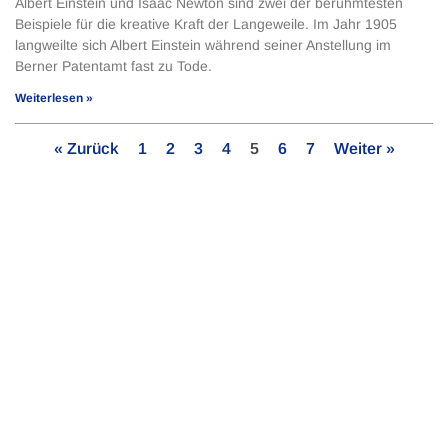
Albert Einstein und Isaac Newton sind zwei der berühmtesten
Beispiele für die kreative Kraft der Langeweile. Im Jahr 1905
langweilte sich Albert Einstein während seiner Anstellung im
Berner Patentamt fast zu Tode.
Weiterlesen »
« Zurück
1
2
3
4
5
6
7
Weiter »
Bleib auf dem Laufenden!
Abonniere jetzt unseren Newsletter.