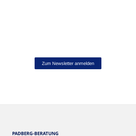
Bleib auf dem Laufenden!
Abonniere jetzt unseren Newsletter.
Zum Newsletter anmelden
NEWSLETTER
PADBERG-BERATUNG