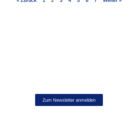
« Zurück
1
2
3
4
5
6
7
Weiter »
Bleib auf dem Laufenden!
Abonniere jetzt unseren Newsletter.
Zum Newsletter anmelden