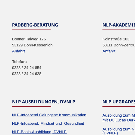
NEWSLETTER
PADBERG-BERATUNG
NLP-AKADEMI
Bonner Talweg 176
Kölnstraße 103
53129 Bonn-Kessenich
53111 Bonn-Zentr
Anfahrt
Anfahrt
Telefon:
0228 / 24 24 854
0228 / 24 24 628
NLP AUSBILDUNGEN, DVNLP
NLP UPGRADE
NLP-Infoabend Gelungene Kommunikation
Ausbildung zum M
mit Dr. Lucas Der
NLP-Infoabend: Mindset und Gesundheit
Ausbildung zum N
NLP-Basis-Ausbildung, DVNLP
(DVNLP)