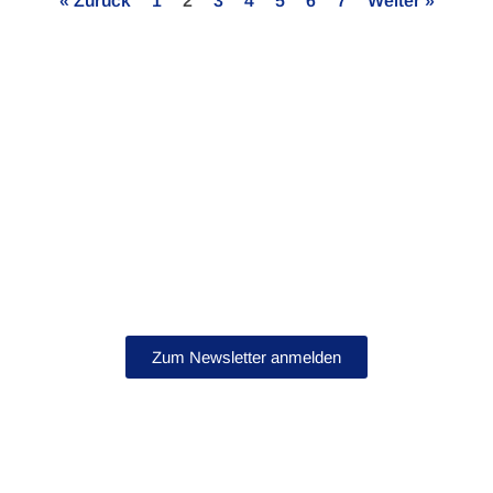
« Zurück
1
2
3
4
5
6
7
Weiter »
Bleib auf dem Laufenden!
Abonniere jetzt unseren Newsletter.
Zum Newsletter anmelden