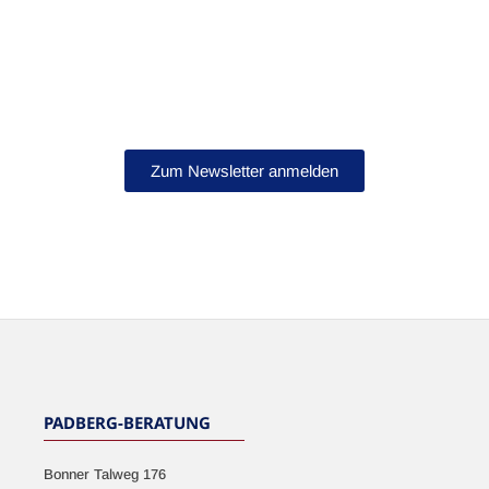
Bleib auf dem Laufenden!
Abonniere jetzt unseren Newsletter.
Zum Newsletter anmelden
NEWSLETTER
PADBERG-BERATUNG
Bonner Talweg 176