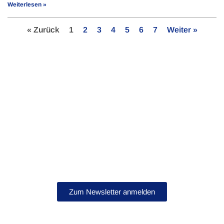
Weiterlesen »
« Zurück
1
2
3
4
5
6
7
Weiter »
Bleib auf dem Laufenden!
Abonniere jetzt unseren Newsletter.
Zum Newsletter anmelden