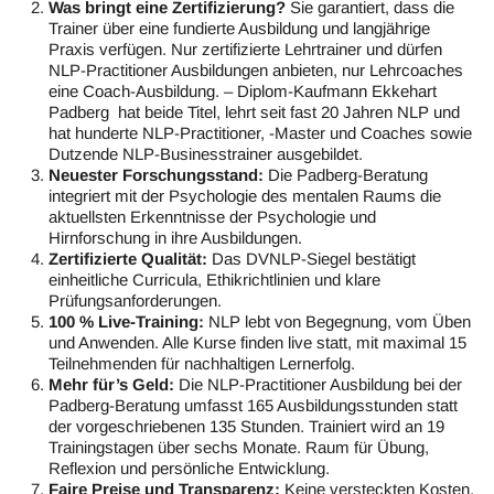
Was bringt eine Zertifizierung?
Sie garantiert, dass die
Trainer über eine fundierte Ausbildung und langjährige
Praxis verfügen. Nur zertifizierte Lehrtrainer und dürfen
NLP-Practitioner Ausbildungen anbieten, nur Lehrcoaches
eine Coach-Ausbildung. – Diplom-Kaufmann Ekkehart
Padberg hat beide Titel, lehrt seit fast 20 Jahren NLP und
hat hunderte NLP-Practitioner, -Master und Coaches sowie
Dutzende NLP-Businesstrainer ausgebildet.
Neuester Forschungsstand:
Die Padberg-Beratung
integriert mit der Psychologie des mentalen Raums die
aktuellsten Erkenntnisse der Psychologie und
Hirnforschung in ihre Ausbildungen.
Zertifizierte Qualität:
Das DVNLP-Siegel bestätigt
einheitliche Curricula, Ethikrichtlinien und klare
Prüfungsanforderungen.
100 % Live-Training:
NLP lebt von Begegnung, vom Üben
und Anwenden. Alle Kurse finden live statt, mit maximal 15
Teilnehmenden für nachhaltigen Lernerfolg.
Mehr für’s Geld:
Die NLP-Practitioner Ausbildung bei der
Padberg-Beratung umfasst 165 Ausbildungsstunden statt
der vorgeschriebenen 135 Stunden. Trainiert wird an 19
Trainingstagen über sechs Monate. Raum für Übung,
Reflexion und persönliche Entwicklung.
Faire Preise und Transparenz:
Keine versteckten Kosten,