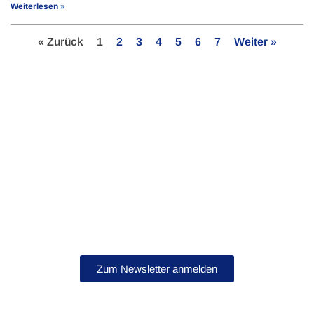
Weiterlesen »
« Zurück
1
2
3
4
5
6
7
Weiter »
Bleib auf dem Laufenden!
Abonniere jetzt unseren Newsletter.
Zum Newsletter anmelden