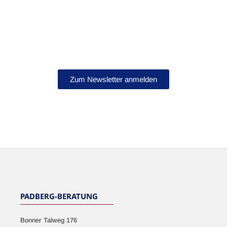
Bleib auf dem Laufenden!
Abonniere jetzt unseren Newsletter.
Zum Newsletter anmelden
NEWSLETTER
PADBERG-BERATUNG
Bonner Talweg 176