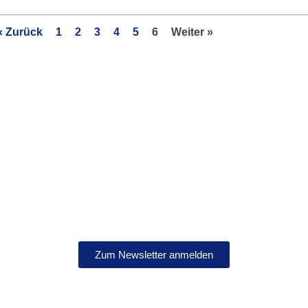
« Zurück
1
2
3
4
5
6
Weiter »
Bleib auf dem Laufenden!
Abonniere jetzt unseren Newsletter.
Zum Newsletter anmelden