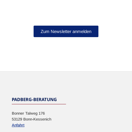
Bleib auf dem Laufenden!
Abonniere jetzt unseren Newsletter.
Zum Newsletter anmelden
NEWSLETTER
PADBERG-BERATUNG
Bonner Talweg 176
53129 Bonn-Kessenich
Anfahrt