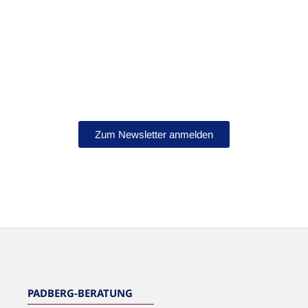
Bleib auf dem Laufenden!
Abonniere jetzt unseren Newsletter.
Zum Newsletter anmelden
NEWSLETTER
PADBERG-BERATUNG