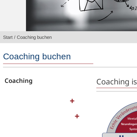
Sie befinden sich hier:
Start
Coaching buchen
Coaching buchen
Coaching i
Coaching