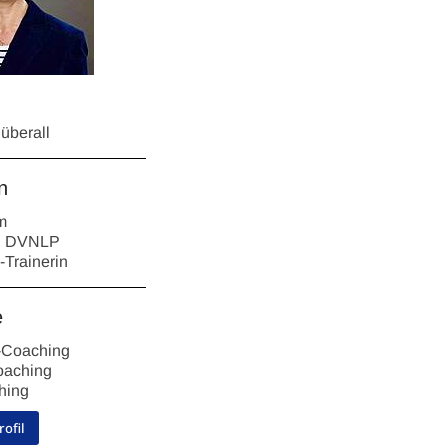
überall
n
m
h, DVNLP
Trainerin
e
-Coaching
oaching
hing
rofil