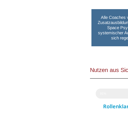
Alle Coaches 
Zusatzausbildu
Space Psy
systemischer Au
sich rege
Nutzen aus Sic
91%
Rollenkla