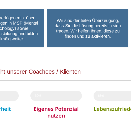
verfügen min. über
Wir sind der tiefen Überzeugung,
ngen in MSP (Mental
dass Sie die Lösung bereits in sich
chology) sowie
tragen. Wir helfen Ihnen, diese zu
sbildung und bilden
finden und zu aktivieren.
lmäig weiter.
ht unserer Coachees / Klienten
89%
85%
rheit
Eigenes Potenzial
Lebenszufried
nutzen