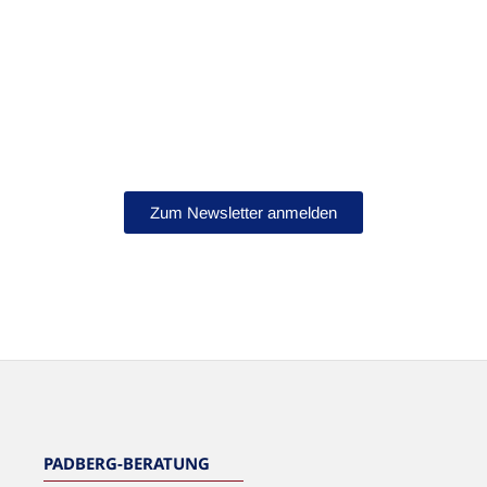
Bleib auf dem Laufenden!
Abonniere jetzt unseren Newsletter.
Zum Newsletter anmelden
NEWSLETTER
PADBERG-BERATUNG