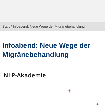
Sie befinden sich hier:
Start
Infoabend: Neue Wege der Migränebehandlung
Infoabend: Neue Wege der
Migränebehandlung
NLP-Akademie