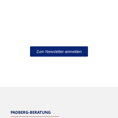
Bleib auf dem Laufenden!
Abonniere jetzt unseren Newsletter.
Zum Newsletter anmelden
NEWSLETTER
PADBERG-BERATUNG