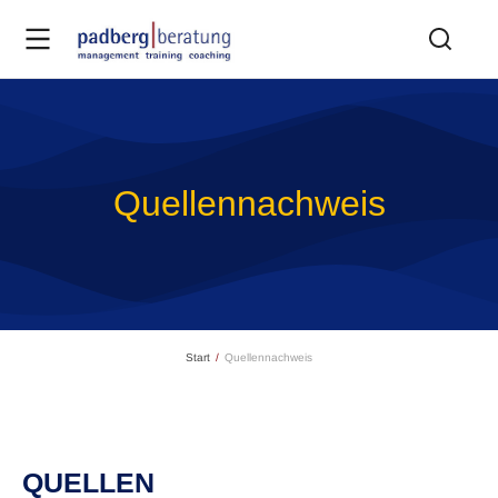
Quellennachweis
Sie befinden sich hier:
Start
Quellennachweis
QUELLEN