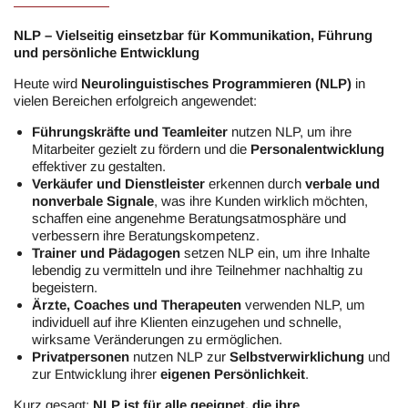
NLP – Vielseitig einsetzbar für Kommunikation, Führung
und persönliche Entwicklung
Heute wird
Neurolinguistisches Programmieren (NLP)
in
vielen Bereichen erfolgreich angewendet:
Führungskräfte und Teamleiter
nutzen NLP, um ihre
Mitarbeiter gezielt zu fördern und die
Personalentwicklung
effektiver zu gestalten.
Verkäufer und Dienstleister
erkennen durch
verbale und
nonverbale Signale
, was ihre Kunden wirklich möchten,
schaffen eine angenehme Beratungsatmosphäre und
verbessern ihre Beratungskompetenz.
Trainer und Pädagogen
setzen NLP ein, um ihre Inhalte
lebendig zu vermitteln und ihre Teilnehmer nachhaltig zu
begeistern.
Ärzte, Coaches und Therapeuten
verwenden NLP, um
individuell auf ihre Klienten einzugehen und schnelle,
wirksame Veränderungen zu ermöglichen.
Privatpersonen
nutzen NLP zur
Selbstverwirklichung
und
zur Entwicklung ihrer
eigenen Persönlichkeit
.
Kurz gesagt:
NLP ist für alle geeignet, die ihre